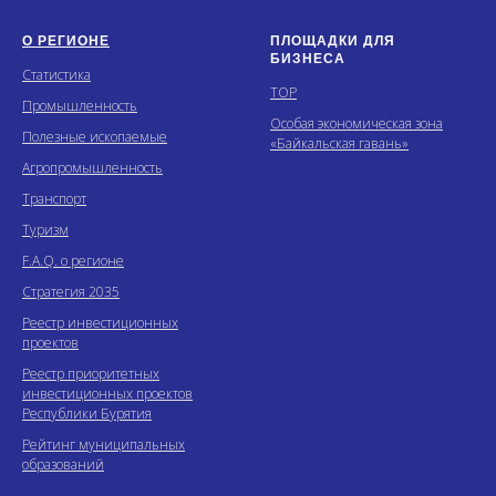
О РЕГИОНЕ
ПЛОЩАДКИ ДЛЯ
БИЗНЕСА
Статистика
ТОР
Промышленность
Особая экономическая зона
Полезные ископаемые
«Байкальская гавань»
Агропромышленность
Промышленные парки
Транспорт
Территория «СПВ»
Туризм
F.A.Q. о регионе
Стратегия 2035
Реестр инвестиционных
проектов
Реестр приоритетных
инвестиционных проектов
Республики Бурятия
Рейтинг муниципальных
образований