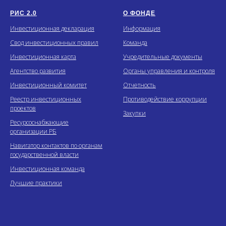
РИС 2.0
О ФОНДЕ
Инвестиционная декларация
Информация
Свод инвестиционных правил
Команда
Инвестиционная карта
Учредительные документы
Агентство развития
Органы управления и контроля
Инвестиционный комитет
Отчетность
Реестр инвестиционных
Противодействие коррупции
проектов
Закупки
Ресурсоснабжающие
организации РБ
Навигатор контактов по органам
государственной власти
Инвестиционная команда
Лучшие практики