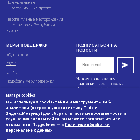
Потенциальные
инвестиционные проекты
Перспективные месторождения
на территории Республики
Бурятия
МЕРЫ ПОДДЕРЖКИ
ПОДПИСАТЬСЯ НА
Задать быстрый вопрос
НОВОСТИ
«Одно окно»
СЗПК
ИИ-помощник
СПИК
Нажимаю на кнопку
Подобрать меру поддержки
подписки - соглашаюсь с
Политикой обработки и
хранения персональных
Manage cookies
данных.
Мы используем cookie-файлы и инструменты веб-
аналитики (встроенную статистику Tilda и
Яндекс.Метрику) для сбора статистики посещаемости и
улучшения работы сайта. Вы можете согласиться или
отказаться. Подробнее — в
Политике обработки
персональных данных
.