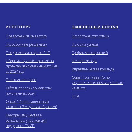
ИНВЕСТОРУ
ЭКСПОРТНЫЙ ПОРТАЛ
Предложения инвестору
Экспортная статистика
«Коробочные решения»
Истории успеха
Предложения в сфере ГЧП
График мероприятий
Сборник лучших практик по
Экспортер года
проектам заключённым по ГЧП
Управленческая команда
за 2024 год
Совет при Главе РБ по
Поиск инвесторов
улучшению инвестиционного
Обратная связь по качеству
климата
полученных услуг
НПА
Опрос "Инвестиционный
климат в Республике Бурятия"
Реестры имущества и
земельных участков для
поддержки СМСП