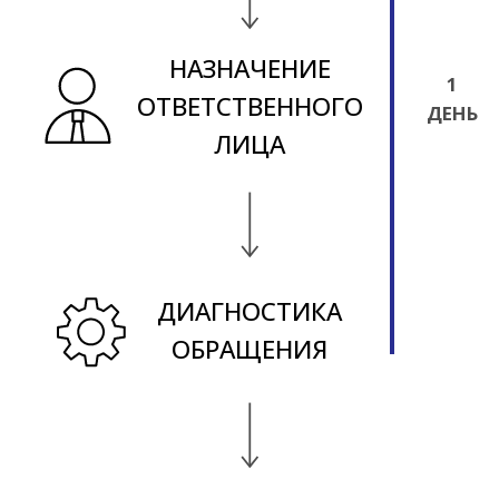
ОТВЕТ
ОТВЕТ
ИНВЕСТОРУ
ИНВЕСТОРУ
Если вопрос в
Если требуется
компетенции
дополнительный
Фонда
запрос в ИОГВ,
срок не позднее
ОМСУ и институты
10 рабочих дней
развития, срок
не
со дня
позднее 30 дней со
регистрации
дня регистрации
Принятие решения о
дальнейшей реализации
инвестиционного