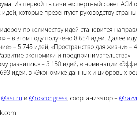
ума. Из первой тысячи экспертный совет АСИ о
 идей, которые презентуют руководству страны
идером по количеству идей становится направ
» – в этом году получено 8 654 идеи. Далее и
ие» – 5 745 идей, «Пространство для жизни» – 4
звитие экономики и предпринимательства» – 3
му развитию» – 3 150 идей, в номинации «Эфф
2 693 идеи, в «Экономике данных и цифровых ре
–
@asi_ru
и
@roscongress
, соорганизатор –
@razv
ik.com