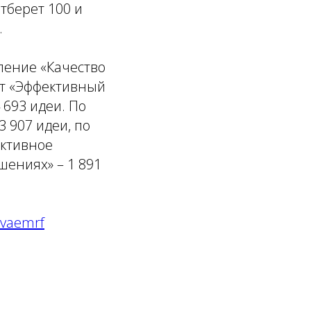
тберет 100 и
.
ление «Качество
дут «Эффективный
 693 идеи. По
 907 идеи, по
ективное
шениях» – 1 891
ivaemrf