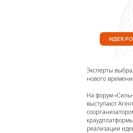
Эксперты выбра
нового времени
На форум «Сильн
выступают Агент
соорганизатором
краудплатформы 
реализации иде