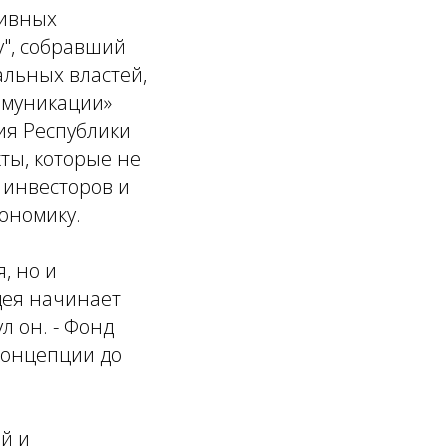
тивных
у", собравший
альных властей,
оммуникации»
ия Республики
ты, которые не
 инвесторов и
ономику.
, но и
дея начинает
л он. - Фонд
концепции до
ей и