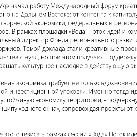
-Удэ начал работу Международный форум креа
ано на Дальнем Востоке: от контента к капитал
 творческой экономики, федеральных и регион
ров. В рамках площадки «Вода. Поток идей и к
альный директор Фонда регионального развит
оржиев. Темой доклада стали креативные проек
льства с нуля, но при этом получают поддержку
ращать культурное наследие в действующую эк
ивная экономика требует не только вдохновения
ой инвестиционной упаковки. Именно тогда и
устойчивую экономику территории, - подчеркну
нципу «одного окна», сопровождая проекты от 
 этого тезиса в рамках сессии «Вода» Поток ид