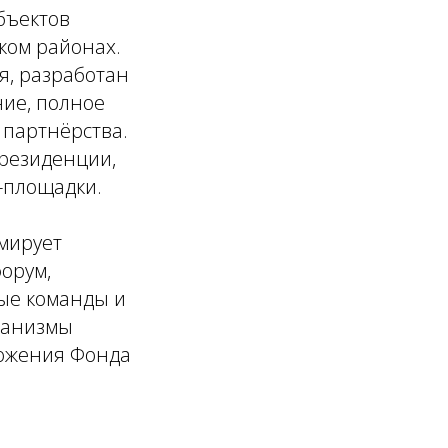
бъектов
ском районах.
я, разработан
ние, полное
 партнёрства.
резиденции,
-площадки.
рмирует
орум,
ные команды и
ханизмы
ложения Фонда