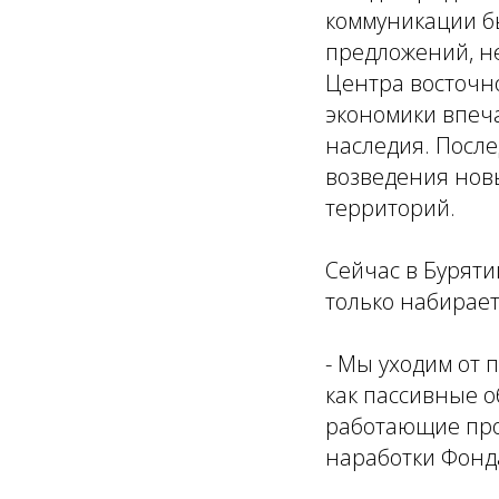
коммуникации б
предложений, н
Центра восточно
экономики впеча
наследия. После
возведения нов
территорий.
Сейчас в Бурят
только набирает
- Мы уходим от 
как пассивные о
работающие прос
наработки Фонд