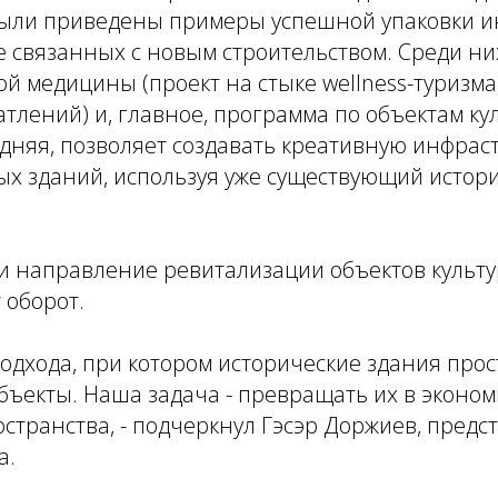
ыли приведены примеры успешной упаковки 
е связанных с новым строительством. Среди н
й медицины (проект на стыке wellness-туризма,
тлений) и, главное, программа по объектам ку
дняя, позволяет создавать креативную инфраст
ых зданий, используя уже существующий истор
ии направление ревитализации объектов культ
 оборот.
подхода, при котором исторические здания про
бъекты. Наша задача - превращать их в эконо
транства, - подчеркнул Гэсэр Доржиев, предс
а.