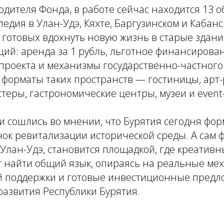
одителя Фонда, в работе сейчас находится 13 о
ледия в Улан-Удэ, Кяхте, Баргузинском и Кабан
 готовых вдохнуть новую жизнь в старые здани
ий: аренда за 1 рубль, льготное финансирова
проекта и механизмы государственно-частного
форматы таких пространств — гостиницы, арт-
теры, гастрономические центры, музеи и event
и сошлись во мнении, что Бурятия сегодня фо
к ревитализации исторической среды. А сам ф
Улан-Удэ, становится площадкой, где креатив
т найти общий язык, опираясь на реальные ме
й поддержки и готовые инвестиционные пред
азвития Республики Бурятия.