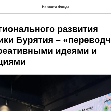
Новости Фонда
гионального развития
ики Бурятия – «переводч
реативными идеями и
циями