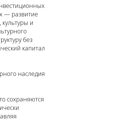
инвестиционных
их — развитие
 культуры и
льтурного
руктуру без
ический капитал
урного наследия
сто сохраняются
мически
тавляя