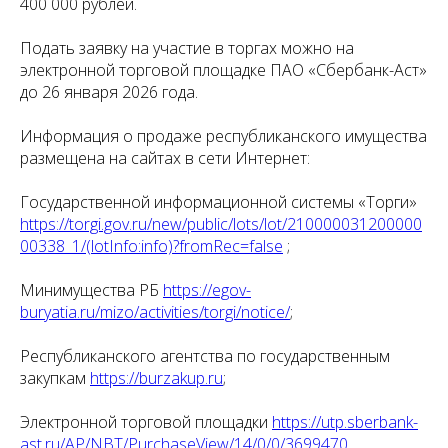
400 000 рублей.
Подать заявку на участие в торгах можно на
электронной торговой площадке ПАО «Сбербанк-Аст»
до 26 января 2026 года.
Информация о продаже республиканского имущества
размещена на сайтах в сети Интернет:
Государственной информационной системы «Торги»
https://torgi.gov.ru/new/public/lots/lot/210000031200000
00338_1/(lotInfo:info)?fromRec=false
;
Минимущества РБ
https://egov-
buryatia.ru/mizo/activities/torgi/notice/
;
Республиканского агентства по государственным
закупкам
https://burzakup.ru
;
Электронной торговой площадки
https://utp.sberbank-
ast.ru/AP/NBT/PurchaseView/14/0/0/3699470
.