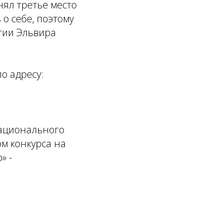
нял третье место
 о себе, поэтому
ятии Эльвира
о адресу:
Национального
м конкурса на
» -