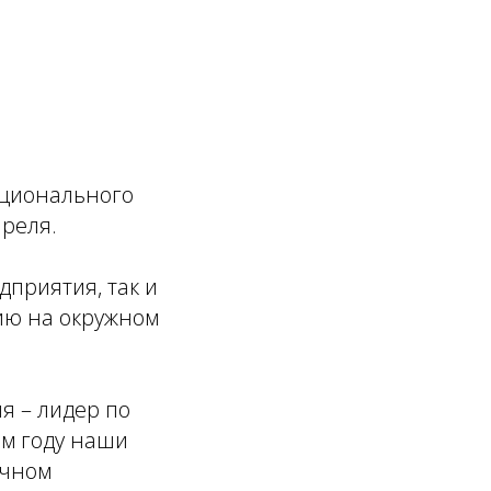
ационального
преля.
дприятия, так и
ию на окружном
я – лидер по
ом году наши
очном