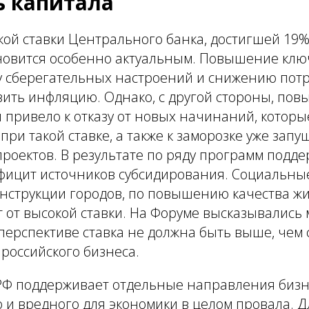
ь капитала
кой ставки Центрального банка, достигшей 19
новится особенно актуальным. Повышение клю
у сберегательных настроений и снижению потр
зить инфляцию. Однако, с другой стороны, по
 привело к отказу от новых начинаний, которы
ри такой ставке, а также к заморозке уже зап
роектов. В результате по ряду программ подд
фицит источников субсидирования. Социальные
онструкции городов, по повышению качества ж
 от высокой ставки. На Форуме высказывались 
перспективе ставка не должна быть выше, чем
российского бизнеса.
РФ поддерживает отдельные направления бизн
 и вредного для экономики в целом провала. Д