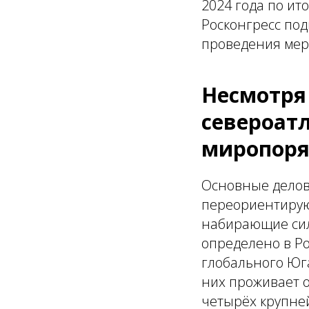
2024 года по ит
Росконгресс по
проведения меро
Несмотря
североатл
миропоря
Основные делов
переориентирую
набирающие сил
определено в Ро
глобального Юга
них проживает о
четырёх крупней