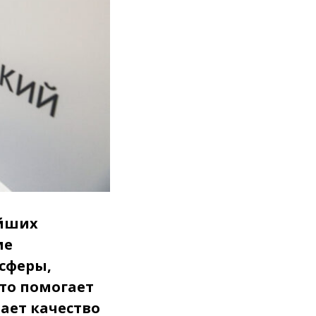
ейших
ме
сферы,
что помогает
ает качество