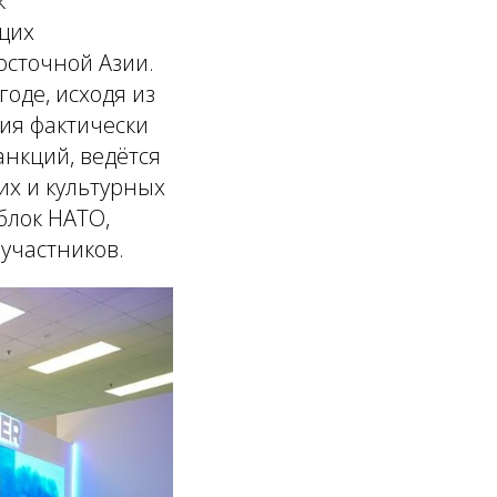
к
щих
сточной Азии.
оде, исходя из
ия фактически
анкций, ведётся
их и культурных
блок НАТО,
участников.