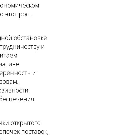
экономическом
 этот рост
дной обстановке
трудничеству и
Китаем
иативе
веренность и
зовам.
юзивности,
обеспечения
ики открытого
епочек поставок,