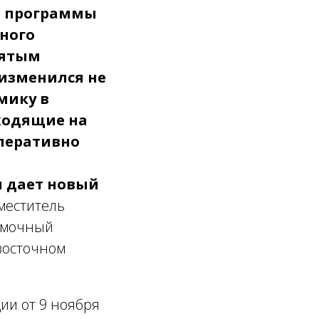
й программы
ного
нятым
 изменился не
мику в
ходящие на
перативно
м дает новый
аместитель
омочный
восточном
ии от 9 ноября