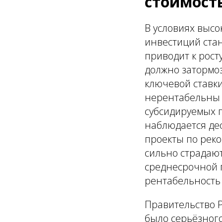
стоимост
В условиях высо
инвестиций ста
приводит к рост
должно затормо
ключевой ставки
нерентабельны п
субсидируемых п
наблюдается де
проекты по рек
сильно страдают
среднесрочной 
рентабельность 
Правительство 
было серьёзного