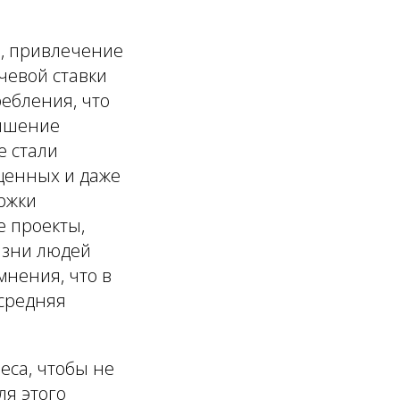
%, привлечение
чевой ставки
ебления, что
вышение
е стали
ущенных и даже
ержки
 проекты,
изни людей
мнения, что в
 средняя
еса, чтобы не
ля этого