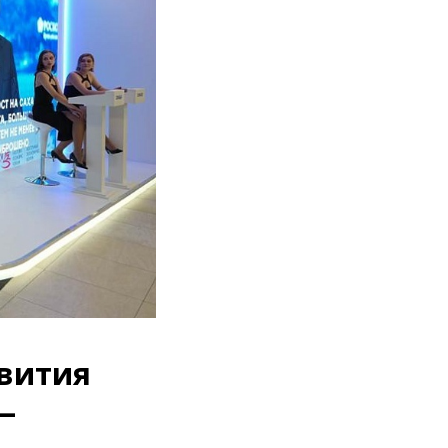
вития
—