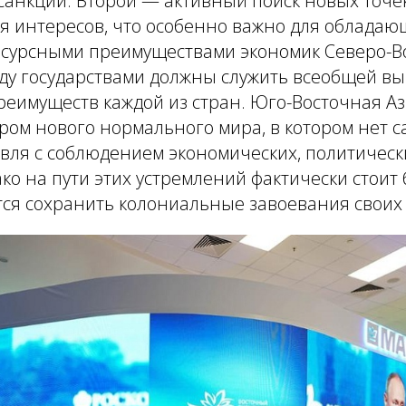
санкции. Второй — активный поиск новых точе
я интересов, что особенно важно для обладаю
сурсными преимуществами экономик Северо-Во
у государствами должны служить всеобщей выг
еимуществ каждой из стран. Юго-Восточная Аз
ром нового нормального мира, в котором нет с
вля с соблюдением экономических, политическ
ко на пути этих устремлений фактически стоит 
ся сохранить колониальные завоевания своих 