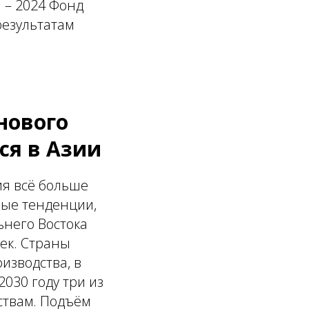
 – 2024 Фонд
результатам
нового
ся в Азии
ия всё больше
ные тенденции,
ьнего Востока
ек. Страны
изводства, в
030 году три из
ствам. Подъём