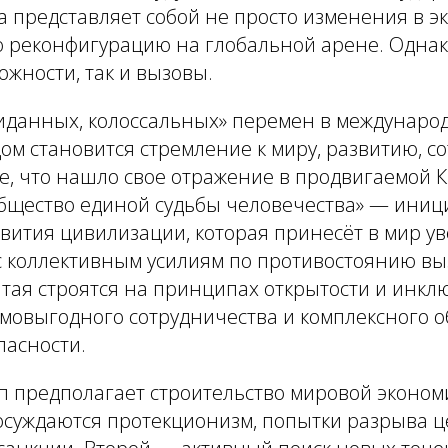
а представляет собой не просто изменения в 
ю реконфигурацию на глобальной арене. Однако
ожности, так и вызовы.
виданных, колоссальных» перемен в междунаро
м становится стремление к миру, развитию, со
е, что нашло свое отражение в продвигаемой 
бщество единой судьбы человечества» — иниц
вития цивилизации, которая принесёт в мир у
с коллективным усилиям по противостоянию вы
тая строятся на принципах открытости и инкл
имовыгодного сотрудничества и комплексного 
пасности.
 предполагает строительство мировой эконом
 осуждаются протекционизм, попытки разрыва ц