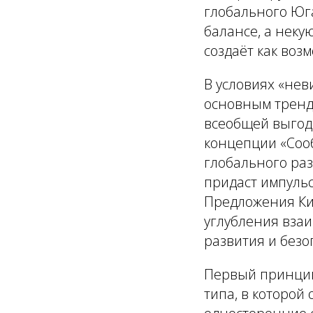
глобального Юг
балансе, а неку
создаёт как возм
В условиях «не
основным трендо
всеобщей выгод
концепции «Соо
глобального раз
придаст импуль
Предложения Ки
углубления вза
развития и безо
Первый принцип
типа, в которой