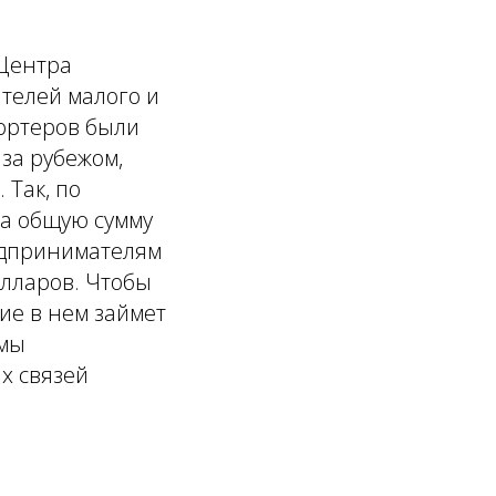
 Центра
ителей малого и
портеров были
 за рубежом,
 Так, по
на общую сумму
редпринимателям
олларов. Чтобы
ие в нем займет
имы
х связей