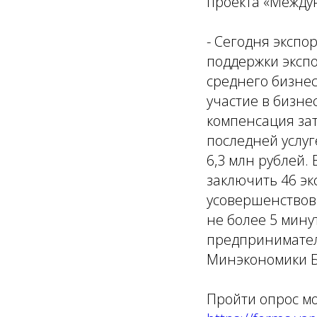
проекта «Междун
- Сегодня экспо
поддержки экспо
среднего бизнес
участие в бизне
компенсация зат
последней услу
6,3 млн рублей.
заключить 46 эк
усовершенствова
не более 5 мину
предпринимателя
Минэкономики Б
Пройти опрос мо