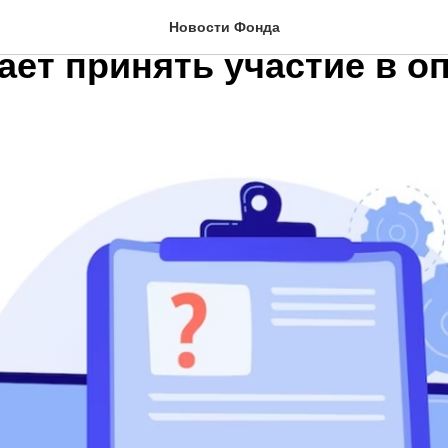
кий экспортный центр
Новости Фонда
ает принять участие в о