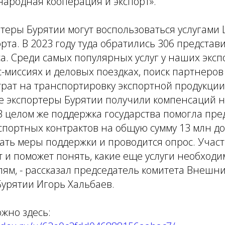
ародная кооперация и экспорт».
ртеры Бурятии могут воспользоваться услугами
рта. В 2023 году туда обратились 306 представ
а. Среди самых популярных услуг у наших экс
с-миссиях и деловых поездках, поиск партнеров
рат на транспортировку экспортной продукции.
ге экспортеры Бурятии получили компенсаций 
 В целом же поддержка государства помогла п
спортных контрактов на общую сумму 13 млн д
ть меры поддержки и проводится опрос. Участ
т и поможет понять, какие еще услуги необход
м, - рассказал председатель комитета Внешни
урятии Игорь Хальбаев.
жно здесь: